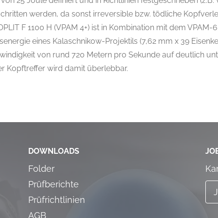
von 25 Joule definiert und in Richtlinien festgeschrieben (z.
schritten werden, da sonst irreversible bzw. tödliche Kopfver
LIT F 1100 H (VPAM 4+) ist in Kombination mit dem VPAM-6-
senergie eines Kalaschnikow-Projektils (7,62 mm x 39 Eisenk
windigkeit von rund 720 Metern pro Sekunde auf deutlich unt
er Kopftreffer wird damit überlebbar.
DOWNLOADS
JO
Folder
Ka
Prüfberichte
Prüfrichtlinien
AGB