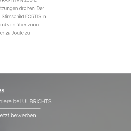
B. VPAM HVN 2009).
letzungen drohen. Der
Stirnschild FORTIS in
ern) von über 2000
er 25 Joule zu
BS
rriere bei ULBRICHTS
Jetzt bewerben