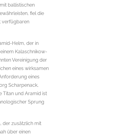
it ballistischen
währleisten, fiel die
t verfügbaren
amid-Helm, der in
 einem Kalaschnikow-
nnten Vereinigung der
eichen eines wirksamen
Anforderung eines
eorg Scharpenack,
 Titan und Aramid ist
chnologischer Sprung
der zusätzlich mit
nah über einen