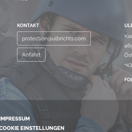
KONTAKT
UL
Ka
protection@ulbrichts.com
46
Anfahrt
Ös
+43
FO
IMPRESSUM
COOKIE EINSTELLUNGEN