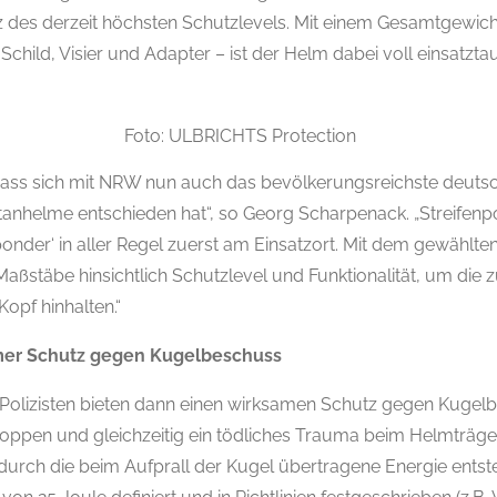
des derzeit höchsten Schutzlevels. Mit einem Gesamtgewich
child, Visier und Adapter – ist der Helm dabei voll einsatztau
Foto: ULBRICHTS Protection
 dass sich mit NRW nun auch das bevölkerungsreichste deuts
itanhelme entschieden hat“, so Georg Scharpenack. „Streifenpoli
sponder‘ in aller Regel zuerst am Einsatzort. Mit dem gewählt
ßstäbe hinsichtlich Schutzlevel und Funktionalität, um die z
Kopf hinhalten.“
mer Schutz gegen Kugelbeschuss
r Polizisten bieten dann einen wirksamen Schutz gegen Kugel
stoppen und gleichzeitig ein tödliches Trauma beim Helmträger
urch die beim Aufprall der Kugel übertragene Energie entst