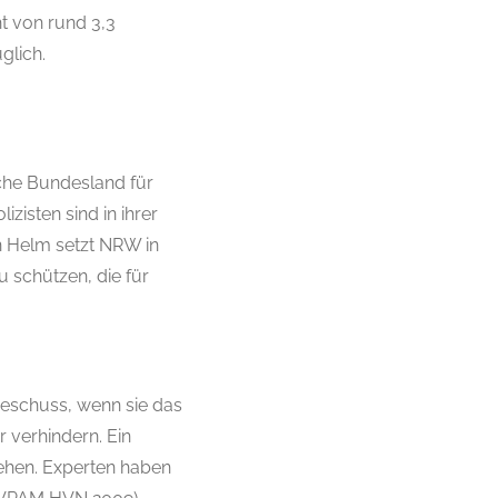
t von rund 3,3
glich.
che Bundesland für
zisten sind in ihrer
en Helm setzt NRW in
u schützen, die für
beschuss, wenn sie das
 verhindern. Ein
ehen. Experten haben