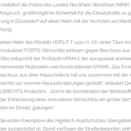
beliefert die Polizei des Landes Nordrhein-Westfalen (NRW) m
nspruch, größtmögliche Sicherheit für die Einsatzkräfte zu ge
ung in Düsseldorf auf einen Helm mit der höchsten am Mark
rkung.
 einen Helm des Modells HOPLIT F 1100 H, d.h. einen Titan-Ar
modularen FORTIS-Stirnschild wirksam gegen Beschuss aus
Dies entspricht der Prüfstufe VPAM 6 der europaweit anerka
ffshemmende Materialien und Konstruktionen (VPAM). „Das Err
eschuss aus einer Kalaschnikow hat uns zusammen mit der 
wichts vor enorme Herausforderungen gestellt“, erläutert G
LBRICHTS Protection. „Durch die Kombination der Werkstoffe
der Entwicklung eines innovativen Stirnschilds ein großer te
ten im Einsatz gelungen.“
die ersten Exemplare des Hightech-Kopfschutzes übergeben, 
sier ausgestattet ist. Damit verfügen die Streifenbeamten zeit