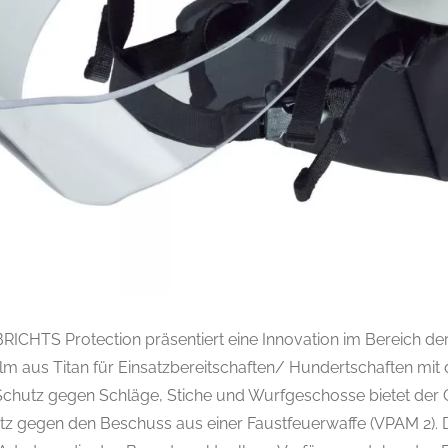
RICHTS Protection präsentiert eine Innovation im Bereich der
helm aus Titan für Einsatzbereitschaften/ Hundertschaften mi
chutz gegen Schläge, Stiche und Wurfgeschosse bietet der
z gegen den Beschuss aus einer Faustfeuerwaffe (VPAM 2). D