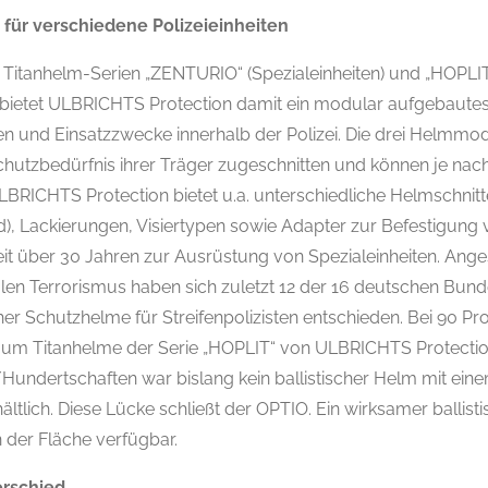
 für verschiedene Polizeieinheiten
Titanhelm-Serien „ZENTURIO“ (Spezialeinheiten) und „HOPLIT“ 
er bietet ULBRICHTS Protection damit ein modular aufgebaute
n und Einsatzzwecke innerhalb der Polizei. Die drei Helmmod
chutzbedürfnis ihrer Träger zugeschnitten und können je n
LBRICHTS Protection bietet u.a. unterschiedliche Helmschnitt
), Lackierungen, Visiertypen sowie Adapter zur Befestigung
it über 30 Jahren zur Ausrüstung von Spezialeinheiten. Ang
len Terrorismus haben sich zuletzt 12 der 16 deutschen Bund
her Schutzhelme für Streifenpolizisten entschieden. Bei 90 Pr
 um Titanhelme der Serie „HOPLIT“ von ULBRICHTS Protectio
/Hundertschaften war bislang kein ballistischer Helm mit ein
ältlich. Diese Lücke schließt der OPTIO. Ein wirksamer ballist
 der Fläche verfügbar.
erschied