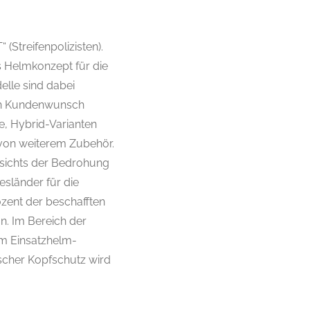
(Streifenpolizisten).
s Helmkonzept für die
elle sind dabei
ach Kundenwunsch
e, Hybrid-Varianten
 von weiterem Zubehör.
esichts der Bedrohung
esländer für die
ozent der beschafften
n. Im Bereich der
em Einsatzhelm-
ischer Kopfschutz wird