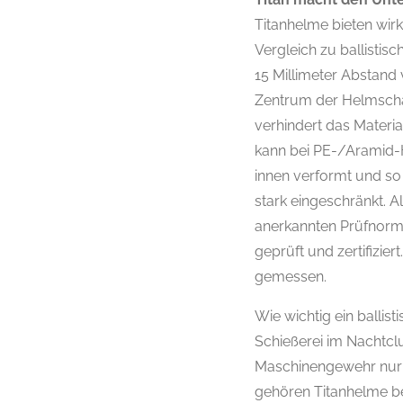
Titanhelme bieten wir
Vergleich zu ballistisc
15 Millimeter Abstan
Zentrum der Helmschal
verhindert das Materi
kann bei PE-/Aramid-H
innen verformt und so 
stark eingeschränkt. 
anerkannten Prüfnormen
geprüft und zertifizi
gemessen.
Wie wichtig ein ballist
Schießerei im Nachtclu
Maschinengewehr nur 
gehören Titanhelme ber