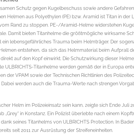
ksamen Schutz gegen Kugelbeschuss sowie andere Gefahren i
hen Helmen aus Polyethylen (PE) bzw. Aramid ist Titan in der La
d vom Rand zu stoppen. PE-/Aramid-Helme widerstehen Kuge
e. Damit bieten Titanhelme die größtmögliche wirksame Schut
al ein lebensgefährliches Trauma beim Helmträger. Der sogen
elmen entstehen, da sich das Helmmaterial beim Aufprall des
direkt auf den Kopf einwirkt. Die Schutzwirkung dieser Helme
Alle ULBRICHTS-Titanhelme werden gemäß der in Europa ent
 der VPAM sowie der Technischen Richtlinien des Polizeitechn
ert. Dabei werden auch die Trauma-Werte nach strengen Vorg
ischer Helm im Polizeieinsatz sein kann, zeigte sich Ende Juli 2
b „Grey“ in Konstanz. Ein Polizist überlebte nach einem Kopft
dank seines Titanhelms von ULBRICHTS Protection. In Bad
eits seit 2011 zur Ausrüstung der Streifeneinheiten.