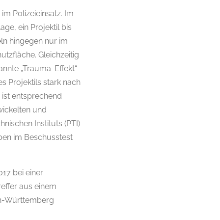
m Polizeieinsatz. Im
ge, ein Projektil bis
ln hingegen nur im
zfläche. Gleichzeitig
annte „Trauma-Effekt“
 Projektils stark nach
 ist entsprechend
wickelten und
ischen Instituts (PTI)
aben im Beschusstest
017 bei einer
reffer aus einem
en-Württemberg