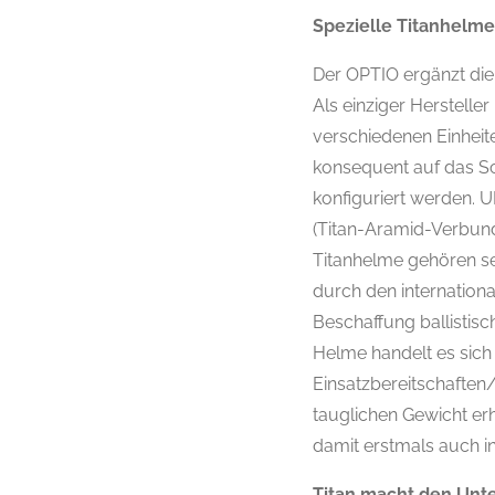
Spezielle Titanhelme
Der OPTIO ergänzt die 
Als einziger Herstell
verschiedenen Einheite
konsequent auf das S
konfiguriert werden. U
(Titan-Aramid-Verbund
Titanhelme gehören se
durch den internationa
Beschaffung ballistisc
Helme handelt es sich
Einsatzbereitschaften
tauglichen Gewicht erh
damit erstmals auch in
Titan macht den Unt