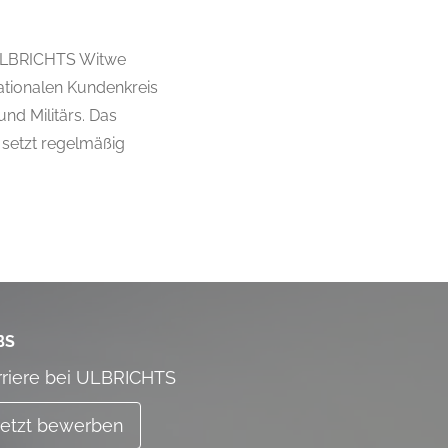
 ULBRICHTS Witwe
nationalen Kundenkreis
nd Militärs. Das
 setzt regelmäßig
BS
rriere bei ULBRICHTS
Jetzt bewerben