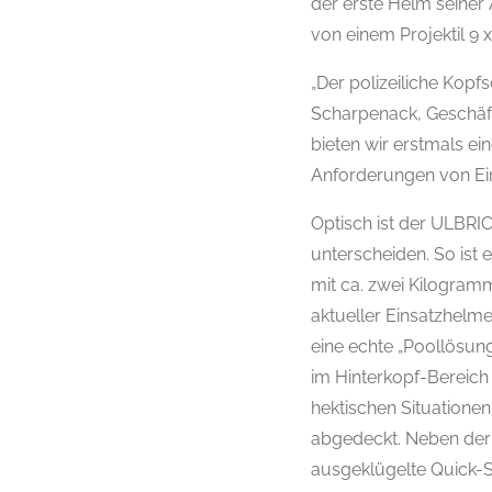
der erste Helm seiner
von einem Projektil 9 
„Der polizeiliche Kopf
Scharpenack, Geschäf
bieten wir erstmals ei
Anforderungen von Ein
Optisch ist der ULBR
unterscheiden. So ist
mit ca. zwei Kilogram
aktueller Einsatzhel
eine echte „Poollösung
im Hinterkopf-Bereich
hektischen Situatione
abgedeckt. Neben der
ausgeklügelte Quick-S