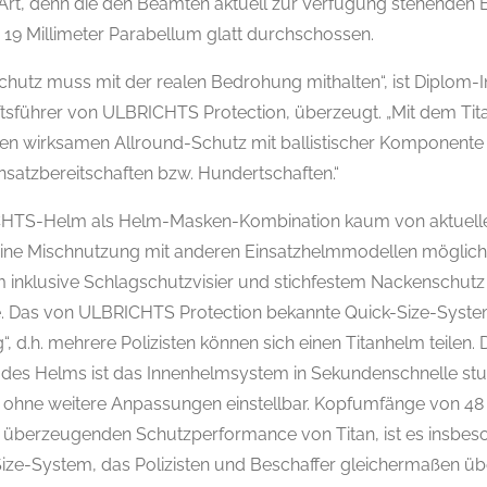
 Art, denn die den Beamten aktuell zur Verfügung stehenden
x 19 Millimeter Parabellum glatt durchschossen.
schutz muss mit der realen Bedrohung mithalten“, ist Diplom-
tsführer von ULBRICHTS Protection, überzeugt. „Mit dem Ti
nen wirksamen Allround-Schutz mit ballistischer Komponente s
satzbereitschaften bzw. Hundertschaften.“
ICHTS-Helm als Helm-Masken-Kombination kaum von aktuell
 eine Mischnutzung mit anderen Einsatzhelmmodellen möglich.
m inklusive Schlagschutzvisier und stichfestem Nackenschut
me. Das von ULBRICHTS Protection bekannte Quick-Size-Syst
“, d.h. mehrere Polizisten können sich einen Titanhelm teilen
 des Helms ist das Innenhelmsystem in Sekundenschnelle stu
n ohne weitere Anpassungen einstellbar. Kopfumfänge von 48 
 überzeugenden Schutzperformance von Titan, ist es insbes
ize-System, das Polizisten und Beschaffer gleichermaßen üb