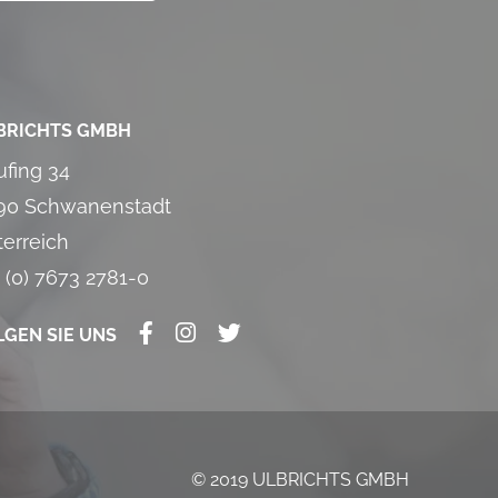
BRICHTS GMBH
ufing 34
90 Schwanenstadt
terreich
 (0) 7673 2781-0
LGEN SIE UNS
© 2019 ULBRICHTS GMBH