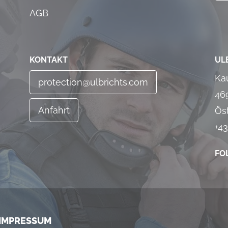
AGB
KONTAKT
UL
Ka
protection@ulbrichts.com
46
Anfahrt
Ös
+43
FO
IMPRESSUM