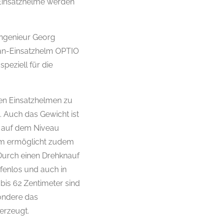
 Einsatzhelme werden
Ingenieur Georg
tan-Einsatzhelm OPTIO
peziell für die
en Einsatzhelmen zu
 Auch das Gewicht ist
z auf dem Niveau
em ermöglicht zudem
. Durch einen Drehknauf
fenlos und auch in
bis 62 Zentimeter sind
ondere das
erzeugt.