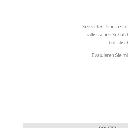
Seit vielen Jahren s
ballistischen Schut
ballistis
Evaluieren Sie mi
Bitte lasse dieses Feld leer.