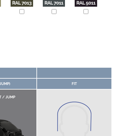
(JUMP)
FIT
T / JUMP