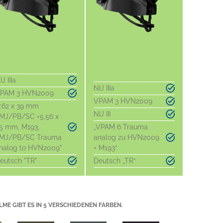
IJ IIIa
NIJ IIIa
PAM 3 HVN2009
VPAM 3 HVN2009
7.62 x 39 mm
NIJ III
MJ/PB/SC +5.56 x
5 mm, M193,
„VPAM 6 Trauma
MJ/PB/SC Trauma
analog zu HVN2009
nalog to HVN2009"
+ M193“
eutsch "TR"
Deutsch „TR“
LME GIBT ES IN 5 VERSCHIEDENEN FARBEN.