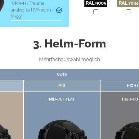
"VPAM 6 Trauma
analog to HVN2009 +
M193"
3. Helm-Form
Mehrfachauswahl möglich
CUTS
MID
HIGH 
MID-CUT FLAT
HIGH-CU