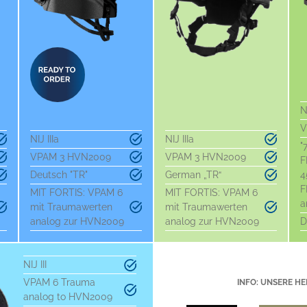
N
V
NIJ IIIa
NIJ IIIa
"
VPAM 3 HVN2009
VPAM 3 HVN2009
F
Deutsch "TR"
German „TR“
4
F
MIT FORTIS: VPAM 6
MIT FORTIS: VPAM 6
a
mit Traumawerten
mit Traumawerten
analog zur HVN2009
analog zur HVN2009
D
NIJ III
VPAM 6 Trauma
INFO: UNSERE HE
analog to HVN2009