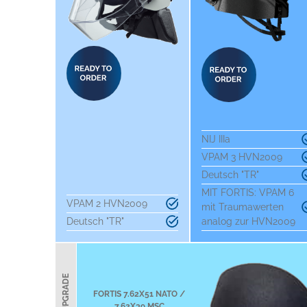
NIJ IIIa
VPAM 3 HVN2009
Deutsch "TR"
MIT FORTIS: VPAM 6
VPAM 2 HVN2009
mit Traumawerten
Deutsch "TR"
analog zur HVN2009
RIFLE UPGRADE
FORTIS 7.62X51 NATO /
7.62X39 MSC